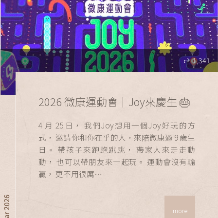
1,341
2026 微康運動會｜Joy來慶生 🎂
4 月 25 日， 我們Joy想用一個Joy好玩的方
式， 邀請你和你在乎的人，來陪微康過 9 歲生
日。 帶孩子來跑跑跳跳， 帶家人來走走動
動， 也可以帶朋友來一起玩。 運動會沒有輸
贏， 更不用很厲…
year 2026
more