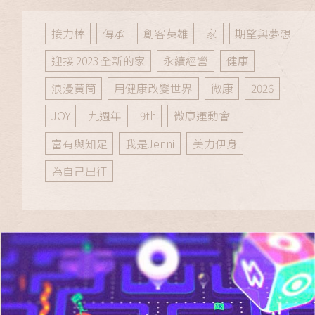
接力棒
傳承
創客英雄
家
期望與夢想
迎接 2023 全新的家
永續經營
健康
浪漫黃筒
用健康改變世界
微康
2026
JOY
九週年
9th
微康運動會
富有與知足
我是Jenni
美力伊身
為自己出征