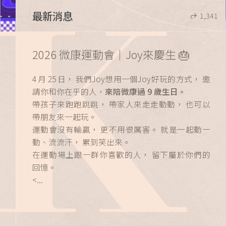
最新消息
1,341
2026 微康運動會｜Joy來慶生 🎂
4 月 25 日， 我們Joy想用一個Joy好玩的方式， 邀
請你和你在乎的人，
來陪微康過 9 歲生日。
帶孩子來跑跑跳跳， 帶家人來走走動動， 也可以
帶朋友來一起玩。
運動會沒有輸贏， 更不用很厲害。 就是一起動一
動、流流汗， 累到笑出來。
在運動場上跟一群你喜歡的人， 留下屬於你們的
回憶。
<...